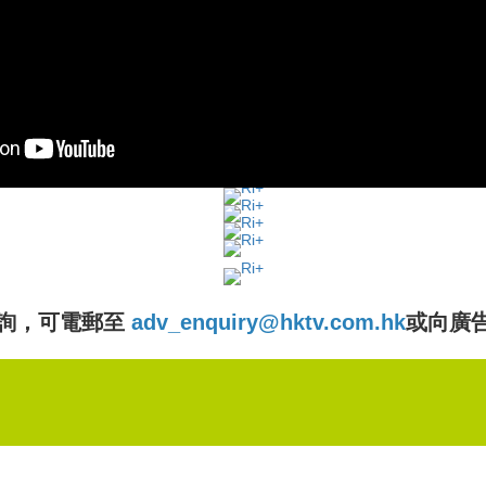
詢，可電郵至
adv_enquiry@hktv.com.hk
或向廣