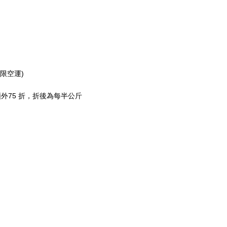
只限空運)
再額外75 折，折後為每半公斤