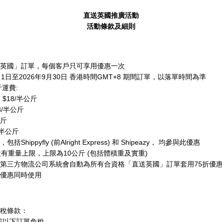
直送英國推廣活動
活動條款及細則
英國」訂單，每個客戶只可享用優惠一次
月1日至2026年9月30日 香港時間GMT+8 期間訂單，以落單時間為準
斤運費:
P: $18/半公斤
$18/半公斤
公斤
6/半公斤
ippyfly (前Alright Express) 和 Shipeazy， 均參與此優惠
優惠設有重量上限，上限為10公斤 (包括體積重及實重)
第三方物流公司系統會自動為所有合資格「直送英國」訂單套用75折優
優惠同時使用
稅條款：
000或以下訂單免稅