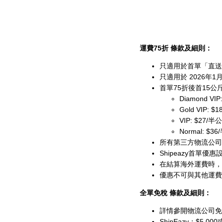
運費75折 條款及細則：
只適用於首單「直送
只適用於 2026年1
首單75折後首15公
Diamond VI
Gold VIP: 
VIP: $27/半
Normal: $3
所有第三方物流公司，包括Sh
Shipeazy首單
在結算海外運費時，
優惠不可與其他運費
全單免稅 條款及細則：
詳情參開物流公司免
ShipEazy：$5,