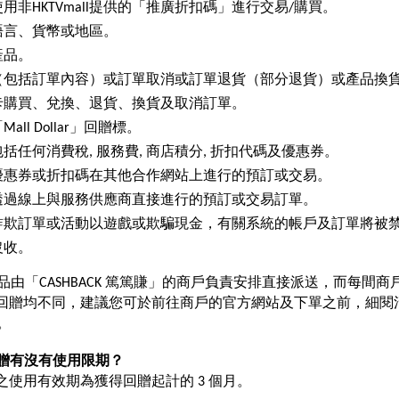
用非HKTVmall提供的「推廣折扣碼」進行交易/購買。
語言、貨幣或地區。
產品。
（包括訂單內容）或訂單取消或訂單退貨（部分退貨）或產品換
卡購買、兌換、退貨、換貨及取消訂單。
all Dollar」回贈標。
括任何消費稅, 服務費, 商店積分, 折扣代碼及優惠券。
優惠券或折扣碼在其他合作網站上進行的預訂或交易。
透過線上與服務供應商直接進行的預訂或交易訂單。
欺訂單或活動以遊戲或欺騙現金，有關系統的帳戶及訂單將被禁止，Mal
沒收。
由「CASHBACK 篤篤賺」的商戶負責安排直接派送，而每間商
lar 現金回贈均不同，建議您可於前往商戶的官方網站及下單之前，細
。
lar 回贈有沒有使用限期？
r 回贈之使用有效期為獲得回贈起計的 3 個月。 