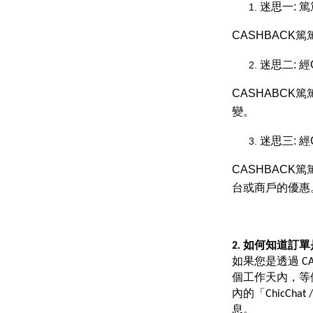
迷思一: 篤
CASHBACK篤
迷思二: 
CASHABC
變。
迷思三: 
CASHBAC
台或商戶的優惠
2. 如何知道訂單
如果您是透過 C
個工作天內，等候確認
內的「ChicCha
息。