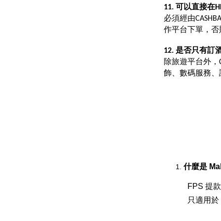
11. 可以直接在
必須經由CASH
作平台下單，否
12. 是否只有
除旅遊平台外，C
飾、數碼服務、
什麼是 Mal
FPS 提
只適用於 