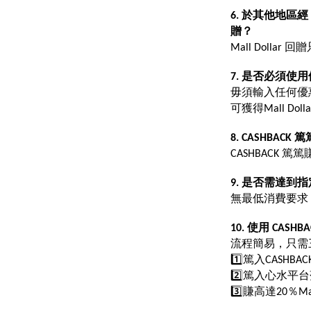
6. 於其他地區經
贈？
Mall Dol
7. 是否必須使
毋須輸入任何優惠
可獲得Mall Dol
8. CASHBA
CASHBACK 篤篤
9. 是否需達到
無最低消費要求
10. 使用 CAS
流程簡易，只需
1️⃣篤入CASHBA
2️⃣篤入心水平台落單
3️⃣賺高達20％Mal