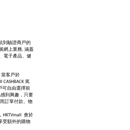
客戶導航到驗證商戶的
網上業務, 涵蓋
、電子產品、健
。當客戶於 
CASHBACK 篤
客戶可自由選擇前
產品感到興趣，只要
，而訂單付款、物
TVmall  會於
戶可享受額外的購物