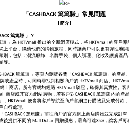
「CASHBACK 篤篤賺」常見問題
【簡介】
BACK 篤篤賺
」？
篤篤賺 」為 HKTVmall 推出的全新網店模式，將 HKTVmall 的
網上平台，繼續他們的購物旅程，同時讓商戶可以更有彈性地開展
類別，包括：潮流服飾、名牌手袋、個人護理、化妝及護膚產品
品等。
HBACK 篤篤賺 」專頁內瀏覽各間「CASHBACK 篤篤賺」的產品
尋品牌或產品時，可同時尋找到相關商戶的 HKTVmall 商店、HKTVmall 
網上商店。所有官網均經過 HKTVmall 驗證，確保其真實性。
mall 商店或其官方網站購物，若客戶對CASHBACK 篤篤賺 內的
，HKTVmall 便會將客戶導航至商戶官網進行購物及完成付款
戶自行處理。
all「CASHBACK 篤篤賺」前往商戶的官方網上商店購物並完成訂單，HK
後提供不同的 Mall Dollar 回贈優惠，最高可達35%，讓客