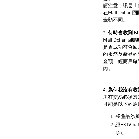
請注意，訊息上的
在Mall Do
金額不同。
3. 何時會收到 Mal
Mall Doll
成功符合回
是否
的服務及產品的
金額一經商戶確認，H
內。
4. 為何我沒有收到 
所有交易必須透過由
可能是以下的原因，
將產品添加
經HKTV
等)。