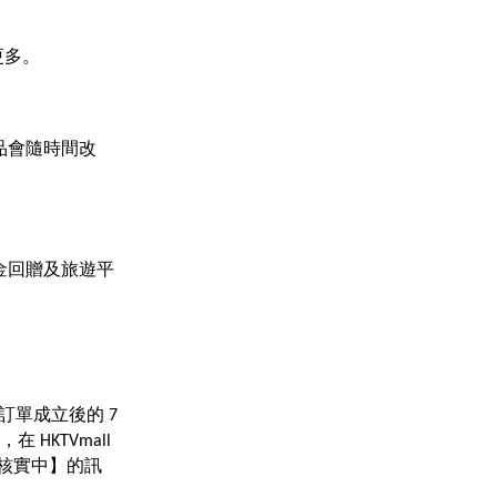
更多。 
品會隨時間改
金回贈及旅遊平
單成立後的 7 
 HKTVmall 
 回贈核實中】的訊