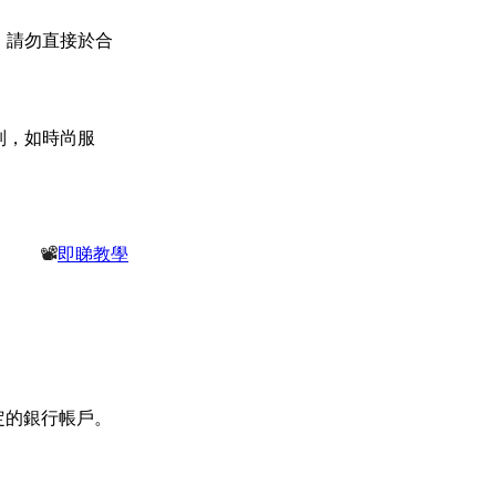
贈。請勿直接於合
別，如時尚服
📽️
即睇教學
入指定的銀行帳戶。