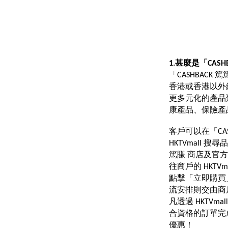
1.甚麼是「CASH
「CASHBACK 
香港或香港以外
更多元化的產品
康產品、保險產
客戶可以在「CAS
HKTVmall 搜
篤賺 商店及官方
往商戶的 HKTV
點擊「立即購買」
流安排則交由商
凡透過 HKTVm
合資格的訂單完成
優惠！