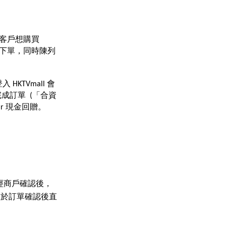
？
如果客戶想購買
當中下單，同時陳列
HKTVmall 會
完成訂單  (「合資
ar 現金回贈。
經商戶確認後，
贈，並於訂單確認後直