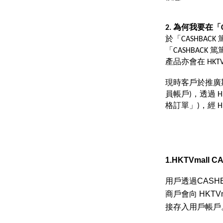
2. 為何我要在「
於「CASHBAC
「CASHBAC
產品亦會在 HK
現時客戶於推廣期內，
員帳戶)，透過 H
格訂單」)，經 H
1.HKTVmal
用戶透過CAS
商戶會向 HKTVm
接存入用戶帳戶