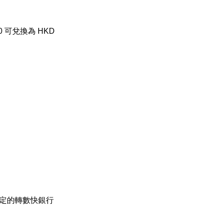
00 可兌換為 HKD 
。
入指定的轉數快銀行