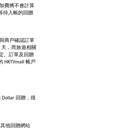
與附加費將不會計算
與等待入帳的回贈
 會與商戶確認訂單
 天，而旅遊相關
而定。訂單及回贈
HKTVmall 帳戶
ollar 回贈，很
站或其他回贈網站