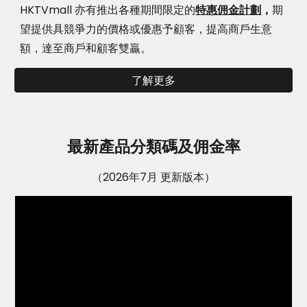
HKTVmall 亦有推出
各種期間限定的
特惠佣金計劃
，
期
望提供具競爭力的價格或優惠予顧客，提高商戶生意
額，達至商戶和顧客雙贏。
了解更多
最新產品分類碼及佣金率
（202
6
年
7
月
更新版本）